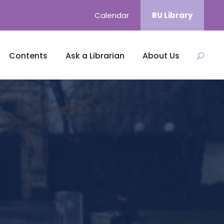
Calendar
RU Library
Contents
Ask a Librarian
About Us